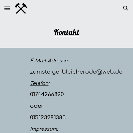
Skip to main content
Skip to navigation
Kontakt
E-Mail-Adresse
:
zumsteigerbleicherode@web.de
Telefon
:
01744266890
oder
015123281385
Impressum
: